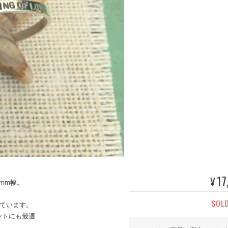
17
¥
mm幅。
SOL
れています。
ントにも最適