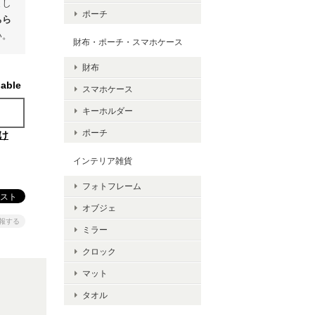
まし
ポーチ
ちら
い。
財布・ポーチ・スマホケース
財布
lable
スマホケース
キーホルダー
ポーチ
け
インテリア雑貨
フォトフレーム
オブジェ
報する
ミラー
クロック
マット
タオル