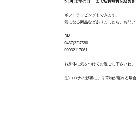
5/10(日)母の日
まで送料無料を延長さ
🌺
ギフトラッピングもできます。
😍
❤️
気になる商品などありましたら、お問い
DM
0467(32)7580
09032117061
お身体に気をつけてお過ごし下さいね。
注)コロナの影響により荷物が遅れる場