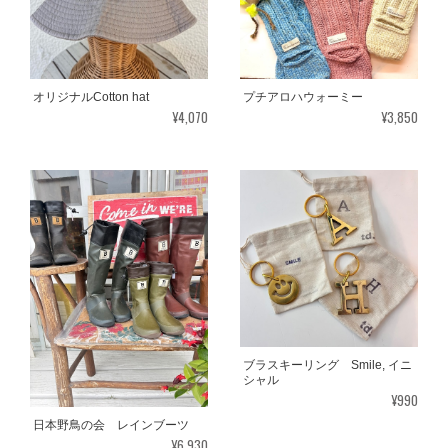
オリジナルCotton hat
プチアロハウォーミー
¥4,070
¥3,850
ブラスキーリング Smile, イニ
シャル
¥990
日本野鳥の会 レインブーツ
¥6,930